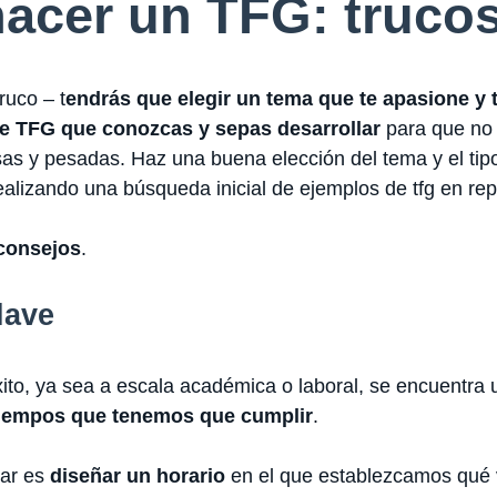
hacer un TFG: truco
ruco – t
endrás que elegir un tema que te apasione y 
de TFG que conozcas y sepas desarrollar
para que no 
sas y pesadas. Haz una buena elección del tema y el tip
ealizando una búsqueda inicial de ejemplos de tfg en repo
consejos
.
lave
ito, ya sea a escala académica o laboral, se encuentra
 tiempos que tenemos que cumplir
.
dar es
diseñar un horario
en el que establezcamos qué 