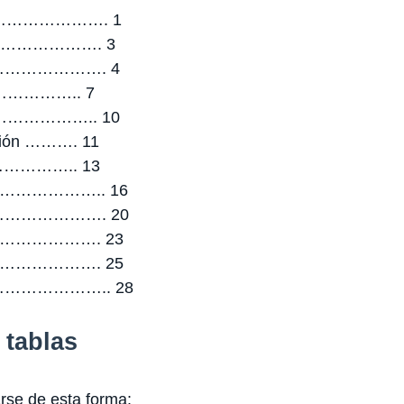
……………………. 1
……………………. 3
 ………………………. 4
ón …………….. 7
……………….. 10
ación ………. 11
 ……………….. 13
………………….. 16
…………………. 20
……………………. 23
……………………. 25
……………….. 28
 tablas
rse de esta forma: